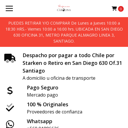
Perfumes
0
Carolina
PUEDES RETIRAR Y/O COMPRAR De Lunes a Jueves 10:00 a
Spa
18:30 HRS.- Viernes 10:00 a 16:00 hrs. UBICADA EN SAN DIEGO
630 OFICINA 31, METRO PARQUE ALMAGRO LINEA 3,
SANTIAGO.
Despacho por pagar a todo Chile por
Starken o Retiro en San Diego 630 Of.31
Santiago
A domicilio u oficina de transporte
Pago Seguro
Mercado pago
100 % Originales
Proveedores de confianza
Whatsapp