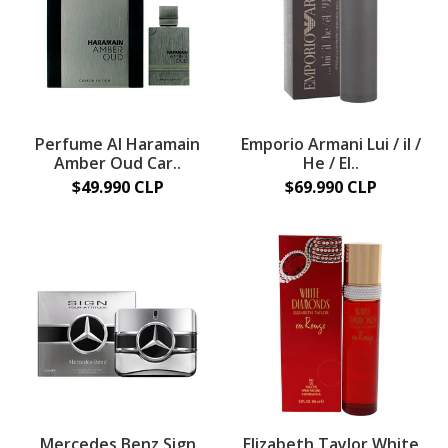
Perfume Al Haramain
Emporio Armani Lui / il /
Amber Oud Car..
He / El..
$49.990 CLP
$69.990 CLP
Mercedes Benz Sign
Elizabeth Taylor White