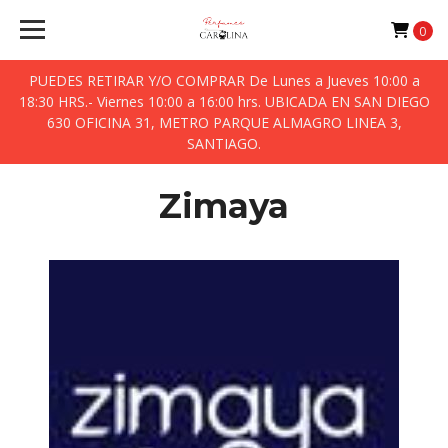
0
PUEDES RETIRAR Y/O COMPRAR De Lunes a Jueves 10:00 a
18:30 HRS.- Viernes 10:00 a 16:00 hrs. UBICADA EN SAN DIEGO
630 OFICINA 31, METRO PARQUE ALMAGRO LINEA 3,
SANTIAGO.
Zimaya