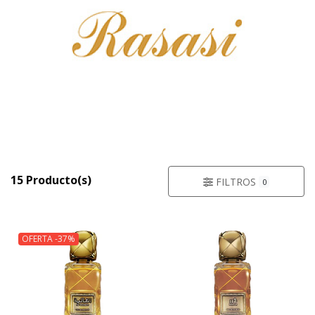
15 Producto(s)
FILTROS
0
OFERTA -37%