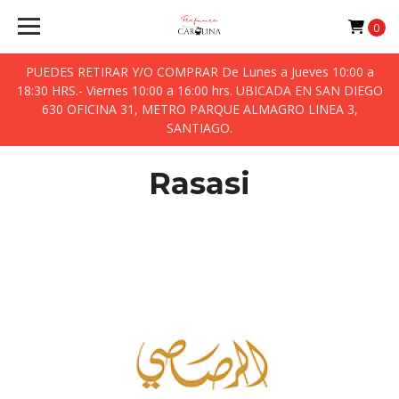
0
PUEDES RETIRAR Y/O COMPRAR De Lunes a Jueves 10:00 a
18:30 HRS.- Viernes 10:00 a 16:00 hrs. UBICADA EN SAN DIEGO
630 OFICINA 31, METRO PARQUE ALMAGRO LINEA 3,
SANTIAGO.
Rasasi