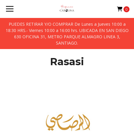
0
PUEDES RETIRAR Y/O COMPRAR De Lunes a Jueves 10:00 a
18:30 HRS.- Viernes 10:00 a 16:00 hrs. UBICADA EN SAN DIEGO
630 OFICINA 31, METRO PARQUE ALMAGRO LINEA 3,
SANTIAGO.
Rasasi