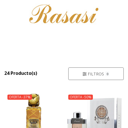
24 Producto(s)
FILTROS
0
OFERTA -37%
OFERTA -50%