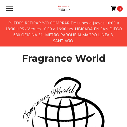
0
PUEDES RETIRAR Y/O COMPRAR De Lunes a Jueves 10:00 a
18:30 HRS.- Viernes 10:00 a 16:00 hrs. UBICADA EN SAN DIEGO
630 OFICINA 31, METRO PARQUE ALMAGRO LINEA 3,
SANTIAGO.
Fragrance World