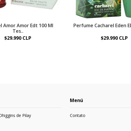
l Amor Amor Edt 100 Ml
Perfume Cacharel Eden ED
Tes..
$29.990 CLP
$29.990 CLP
Menú
 Ohiggins de Pilay
Contato