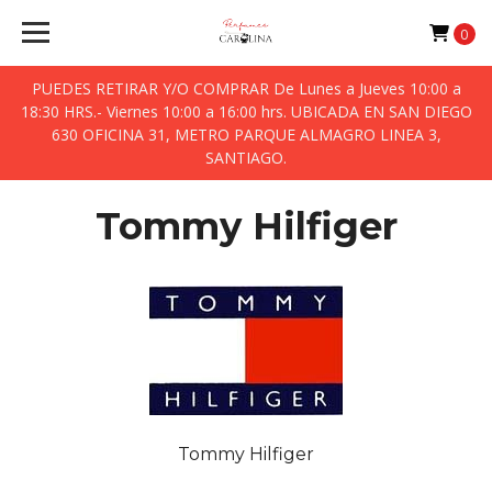
0
PUEDES RETIRAR Y/O COMPRAR De Lunes a Jueves 10:00 a
18:30 HRS.- Viernes 10:00 a 16:00 hrs. UBICADA EN SAN DIEGO
630 OFICINA 31, METRO PARQUE ALMAGRO LINEA 3,
SANTIAGO.
Tommy Hilfiger
Tommy Hilfiger