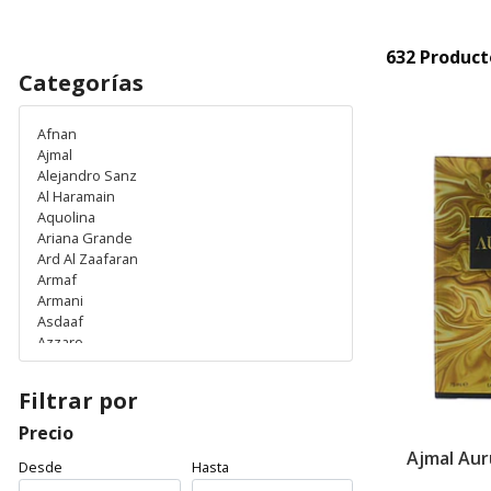
632 Product
Categorías
Afnan
Ajmal
Alejandro Sanz
Al Haramain
Aquolina
Ariana Grande
Ard Al Zaafaran
Armaf
Armani
Asdaaf
Azzaro
Baldessarini
Bebe
Filtrar por
Benetton
Blauer
Precio
Bentley
Ajmal Au
Desde
Bharara
Hasta
Burberry