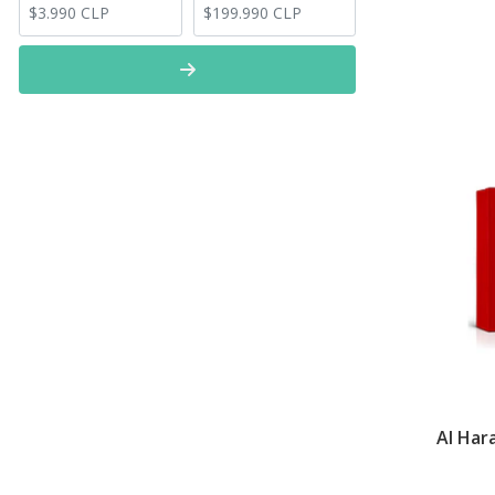
Cacharel
Calvin Klein
Carolina Herrera
Davidoff
Desigual
DKNY
Dolce & Gabbana
Elizabeth Taylor
Estee Lauder
Fcuk
Fragrance World
French Avenue
Givenchy
Halloween
Hugo Boss
Issey Miyake
Jean Paul Gaultier
Jimmy Choo
Kajal
Katy Perry
Al Har
Khadlaj
Kenzo
Lancome