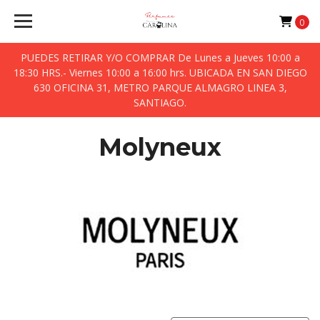
0
PUEDES RETIRAR Y/O COMPRAR De Lunes a Jueves 10:00 a
18:30 HRS.- Viernes 10:00 a 16:00 hrs. UBICADA EN SAN DIEGO
630 OFICINA 31, METRO PARQUE ALMAGRO LINEA 3,
SANTIAGO.
Molyneux