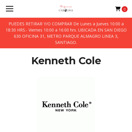
0
PUEDES RETIRAR Y/O COMPRAR De Lunes a Jueves 10:00 a
18:30 HRS.- Viernes 10:00 a 16:00 hrs. UBICADA EN SAN DIEGO
630 OFICINA 31, METRO PARQUE ALMAGRO LINEA 3,
SANTIAGO.
Kenneth Cole