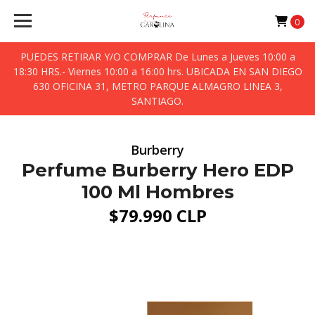
0
PUEDES RETIRAR Y/O COMPRAR De Lunes a Jueves 10:00 a
18:30 HRS.- Viernes 10:00 a 16:00 hrs. UBICADA EN SAN DIEGO
630 OFICINA 31, METRO PARQUE ALMAGRO LINEA 3,
SANTIAGO.
Burberry
Perfume Burberry Hero EDP
100 Ml Hombres
$79.990 CLP