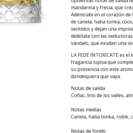
opulentas notas de salida de
mandarina y fresia, que cr
Adéntrate en el corazón de 
de canela, haba tonka, coco,
sentidos y dejan una impre
deléitate con las seductoras
sándalo, que exudan una sen
LA FEDE INTOXICATE es el ep
fragancia lujosa que comple
su presencia con este arom
dondequiera que vaya.
Notas de salida
Coñac, lirio de los valles, 
Notas medias
Canela, haba tonka, roble, c
Notas de fondo