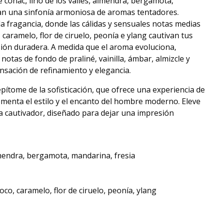
 coñac, lirio de los valles, almendra, bergamota,
ean una sinfonía armoniosa de aromas tentadores.
la fragancia, donde las cálidas y sensuales notas medias
 caramelo, flor de ciruelo, peonía e ylang cautivan tus
sión duradera. A medida que el aroma evoluciona,
 notas de fondo de praliné, vainilla, ámbar, almizcle y
sación de refinamiento y elegancia.
ítome de la sofisticación, que ofrece una experiencia de
menta el estilo y el encanto del hombre moderno. Eleve
a cautivador, diseñado para dejar una impresión
almendra, bergamota, mandarina, fresia
oco, caramelo, flor de ciruelo, peonía, ylang