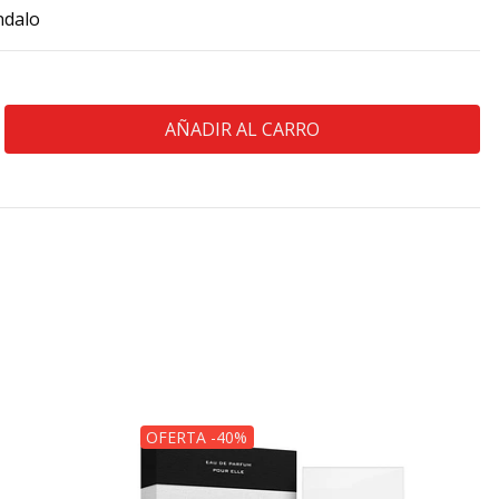
ndalo
OFERTA -40%