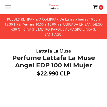
0
PUEDES RETIRAR Y/O COMPRAR De Lunes a Jueves 10:00 a
18:30 HRS.- Viernes 10:00 a 16:00 hrs. UBICADA EN SAN DIEGO
630 OFICINA 31, METRO PARQUE ALMAGRO LINEA 3,
SANTIAGO.
Lattafa La Muse
Perfume Lattafa La Muse
Angel EDP 100 Ml Mujer
$22.990 CLP