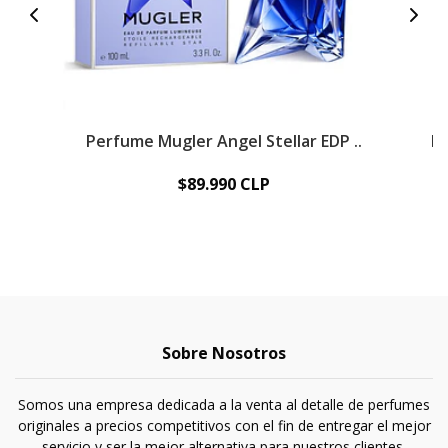
Perfume Mugler Angel Stellar EDP ..
De
$89.990 CLP
Sobre Nosotros
Somos una empresa dedicada a la venta al detalle de perfumes
originales a precios competitivos con el fin de entregar el mejor
servicio y ser la mejor alternativa para nuestros clientes.