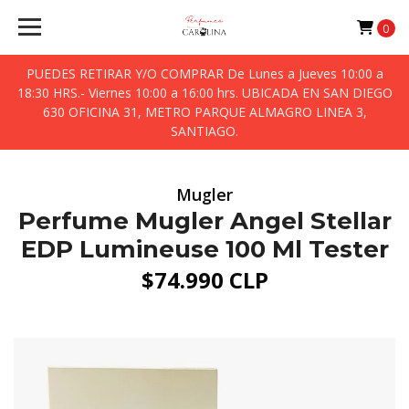
0
PUEDES RETIRAR Y/O COMPRAR De Lunes a Jueves 10:00 a
18:30 HRS.- Viernes 10:00 a 16:00 hrs. UBICADA EN SAN DIEGO
630 OFICINA 31, METRO PARQUE ALMAGRO LINEA 3,
SANTIAGO.
Mugler
Perfume Mugler Angel Stellar
EDP Lumineuse 100 Ml Tester
$74.990 CLP