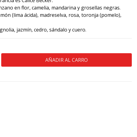
rancia es Calice Becker.
zano en flor, camelia, mandarina y grosellas negras.
món (lima ácida), madreselva, rosa, toronja (pomelo),
olia, jazmín, cedro, sándalo y cuero.