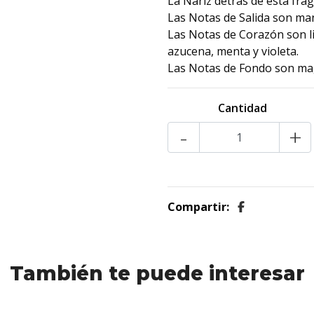
La Nariz detrás de esta frag
Las Notas de Salida son man
Las Notas de Corazón son li
azucena, menta y violeta.
Las Notas de Fondo son magn
Cantidad
-
+
Compartir:
También te puede interesar