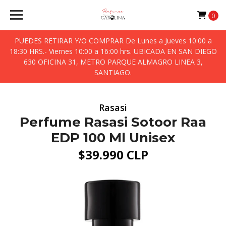
0
PUEDES RETIRAR Y/O COMPRAR De Lunes a Jueves 10:00 a
18:30 HRS.- Viernes 10:00 a 16:00 hrs. UBICADA EN SAN DIEGO
630 OFICINA 31, METRO PARQUE ALMAGRO LINEA 3,
SANTIAGO.
Rasasi
Perfume Rasasi Sotoor Raa
EDP 100 Ml Unisex
$39.990 CLP