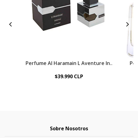
Perfume Al Haramain L Aventure In..
Per
$39.990 CLP
Sobre Nosotros