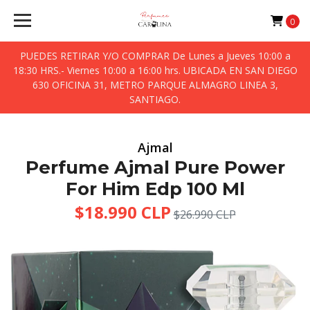
0
PUEDES RETIRAR Y/O COMPRAR De Lunes a Jueves 10:00 a
18:30 HRS.- Viernes 10:00 a 16:00 hrs. UBICADA EN SAN DIEGO
630 OFICINA 31, METRO PARQUE ALMAGRO LINEA 3,
SANTIAGO.
Ajmal
Perfume Ajmal Pure Power
For Him Edp 100 Ml
$18.990 CLP
$26.990 CLP