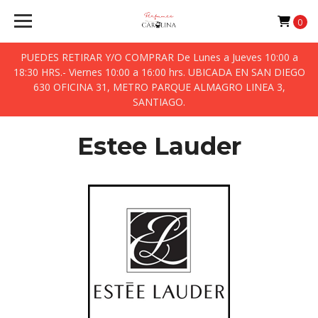
0
PUEDES RETIRAR Y/O COMPRAR De Lunes a Jueves 10:00 a
18:30 HRS.- Viernes 10:00 a 16:00 hrs. UBICADA EN SAN DIEGO
630 OFICINA 31, METRO PARQUE ALMAGRO LINEA 3,
SANTIAGO.
Estee Lauder