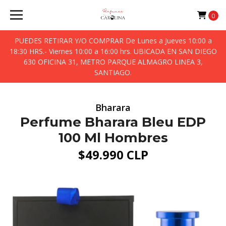
0
PUEDES RETIRAR Y/O COMPRAR De Lunes a Jueves 10:00 a
18:30 HRS.- Viernes 10:00 a 16:00 hrs. UBICADA EN SAN DIEGO
630 OFICINA 31, METRO PARQUE ALMAGRO LINEA 3,
SANTIAGO.
Bharara
Perfume Bharara Bleu EDP
100 Ml Hombres
$49.990 CLP