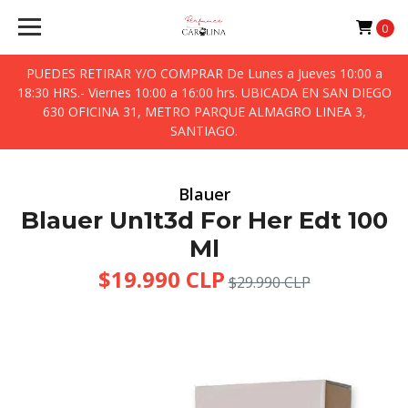
0
PUEDES RETIRAR Y/O COMPRAR De Lunes a Jueves 10:00 a
18:30 HRS.- Viernes 10:00 a 16:00 hrs. UBICADA EN SAN DIEGO
630 OFICINA 31, METRO PARQUE ALMAGRO LINEA 3,
SANTIAGO.
Blauer
Blauer Un1t3d For Her Edt 100
Ml
$19.990 CLP
$29.990 CLP