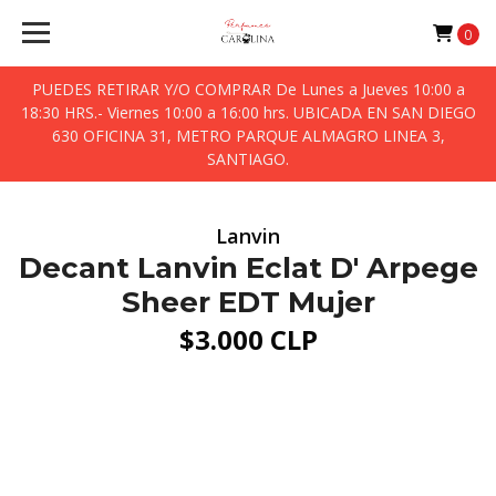
0
PUEDES RETIRAR Y/O COMPRAR De Lunes a Jueves 10:00 a
18:30 HRS.- Viernes 10:00 a 16:00 hrs. UBICADA EN SAN DIEGO
630 OFICINA 31, METRO PARQUE ALMAGRO LINEA 3,
SANTIAGO.
Lanvin
Decant Lanvin Eclat D' Arpege
Sheer EDT Mujer
$3.000 CLP