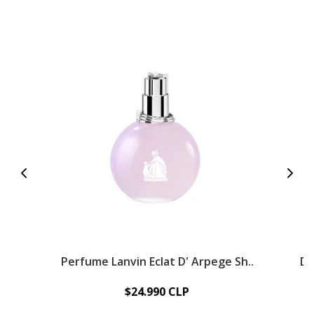
Perfume Lanvin Eclat D' Arpege Sh..
De
$24.990 CLP