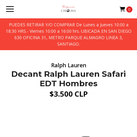
0
PUEDES RETIRAR Y/O COMPRAR De Lunes a Jueves 10:00 a
18:30 HRS.- Viernes 10:00 a 16:00 hrs. UBICADA EN SAN DIEGO
630 OFICINA 31, METRO PARQUE ALMAGRO LINEA 3,
SANTIAGO.
Ralph Lauren
Decant Ralph Lauren Safari
EDT Hombres
$3.500 CLP