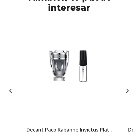
interesar
Decant Paco Rabanne Invictus Plat..
Dec