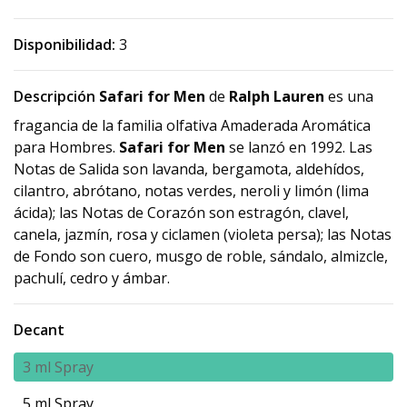
Disponibilidad:
3
Descripción
Safari for Men
de
Ralph Lauren
es una
fragancia de la familia olfativa Amaderada Aromática
para Hombres.
Safari for Men
se lanzó en 1992. Las
Notas de Salida son lavanda, bergamota, aldehídos,
cilantro, abrótano, notas verdes, neroli y limón (lima
ácida); las Notas de Corazón son estragón, clavel,
canela, jazmín, rosa y ciclamen (violeta persa); las Notas
de Fondo son cuero, musgo de roble, sándalo, almizcle,
pachulí, cedro y ámbar.
Decant
3 ml Spray
5 ml Spray