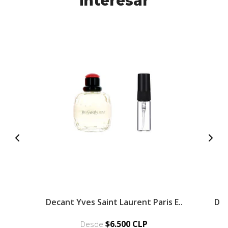
interesar
Decant Yves Saint Laurent Paris E..
Dec
$6.500 CLP
Desde