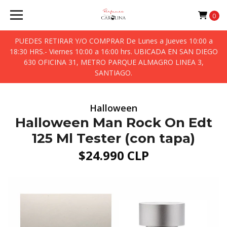
0
PUEDES RETIRAR Y/O COMPRAR De Lunes a Jueves 10:00 a
18:30 HRS.- Viernes 10:00 a 16:00 hrs. UBICADA EN SAN DIEGO
630 OFICINA 31, METRO PARQUE ALMAGRO LINEA 3,
SANTIAGO.
Halloween
Halloween Man Rock On Edt
125 Ml Tester (con tapa)
$24.990 CLP