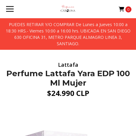
0
PUEDES RETIRAR Y/O COMPRAR De Lunes a Jueves 10:00 a
18:30 HRS.- Viernes 10:00 a 16:00 hrs. UBICADA EN SAN DIEGO
630 OFICINA 31, METRO PARQUE ALMAGRO LINEA 3,
SANTIAGO.
Lattafa
Perfume Lattafa Yara EDP 100
Ml Mujer
$24.990 CLP