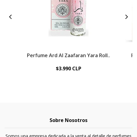
Perfume Ard Al Zaafaran Yara Roll..
Pe
$3.990 CLP
Sobre Nosotros
Somos una empresa dedicada a la venta al detalle de perfumes