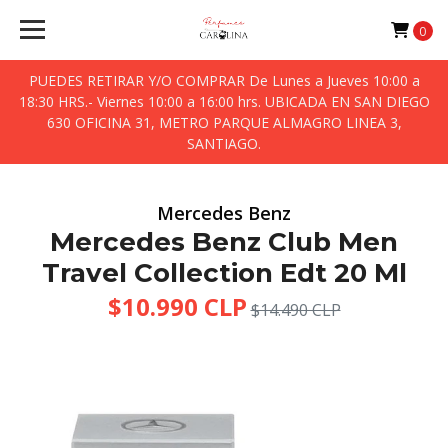
0
PUEDES RETIRAR Y/O COMPRAR De Lunes a Jueves 10:00 a
18:30 HRS.- Viernes 10:00 a 16:00 hrs. UBICADA EN SAN DIEGO
630 OFICINA 31, METRO PARQUE ALMAGRO LINEA 3,
SANTIAGO.
Mercedes Benz
Mercedes Benz Club Men
Travel Collection Edt 20 Ml
$10.990 CLP
$14.490 CLP