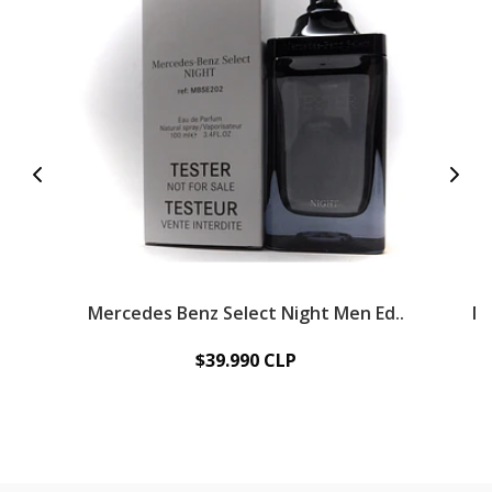
Mercedes Benz Select Night Men Ed..
Me
$39.990 CLP