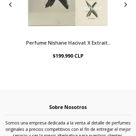
Perfume Nishane Hacivat X Extrait..
Pe
$199.990 CLP
Sobre Nosotros
Somos una empresa dedicada a la venta al detalle de perfumes
originales a precios competitivos con el fin de entregar el mejor
servicio y ser la mejor alternativa para nuestros clientes.