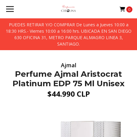
0
PUEDES RETIRAR Y/O COMPRAR De Lunes a Jueves 10:00 a
18:30 HRS.- Viernes 10:00 a 16:00 hrs. UBICADA EN SAN DIEGO
630 OFICINA 31, METRO PARQUE ALMAGRO LINEA 3,
SANTIAGO.
Ajmal
Perfume Ajmal Aristocrat
Platinum EDP 75 Ml Unisex
$44.990 CLP