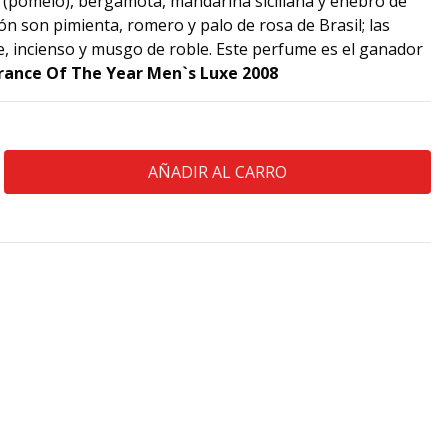
 (pomelo), bergamota, mandarina siciliana y enebro de
ón son pimienta, romero y palo de rosa de Brasil; las
, incienso y musgo de roble. Este perfume es el ganador
grance Of The Year Men`s Luxe 2008