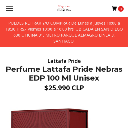
0
PUEDES RETIRAR Y/O COMPRAR De Lunes a Jueves 10:00 a
18:30 HRS.- Viernes 10:00 a 16:00 hrs. UBICADA EN SAN DIEGO
630 OFICINA 31, METRO PARQUE ALMAGRO LINEA 3,
SANTIAGO.
Lattafa Pride
Perfume Lattafa Pride Nebras
EDP 100 Ml Unisex
$25.990 CLP