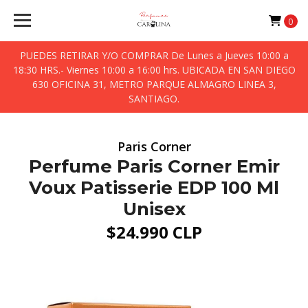
0
PUEDES RETIRAR Y/O COMPRAR De Lunes a Jueves 10:00 a
18:30 HRS.- Viernes 10:00 a 16:00 hrs. UBICADA EN SAN DIEGO
630 OFICINA 31, METRO PARQUE ALMAGRO LINEA 3,
SANTIAGO.
Paris Corner
Perfume Paris Corner Emir
Voux Patisserie EDP 100 Ml
Unisex
$24.990 CLP