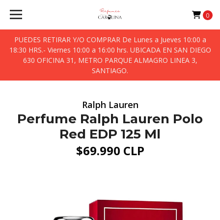
0
PUEDES RETIRAR Y/O COMPRAR De Lunes a Jueves 10:00 a
18:30 HRS.- Viernes 10:00 a 16:00 hrs. UBICADA EN SAN DIEGO
630 OFICINA 31, METRO PARQUE ALMAGRO LINEA 3,
SANTIAGO.
Ralph Lauren
Perfume Ralph Lauren Polo
Red EDP 125 Ml
$69.990 CLP