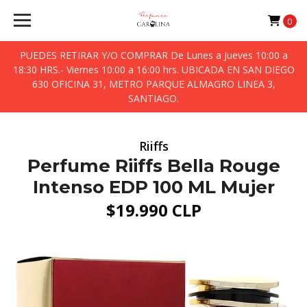
0
PUEDES RETIRAR Y/O COMPRAR De Lunes a Jueves 10:00 a
18:30 HRS.- Viernes 10:00 a 16:00 hrs. UBICADA EN SAN DIEGO
630 OFICINA 31, METRO PARQUE ALMAGRO LINEA 3,
SANTIAGO.
Riiffs
Perfume Riiffs Bella Rouge
Intenso EDP 100 ML Mujer
$19.990 CLP