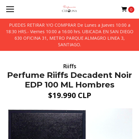
0
PUEDES RETIRAR Y/O COMPRAR De Lunes a Jueves 10:00 a
18:30 HRS.- Viernes 10:00 a 16:00 hrs. UBICADA EN SAN DIEGO
630 OFICINA 31, METRO PARQUE ALMAGRO LINEA 3,
SANTIAGO.
Riiffs
Perfume Riiffs Decadent Noir
EDP 100 ML Hombres
$19.990 CLP