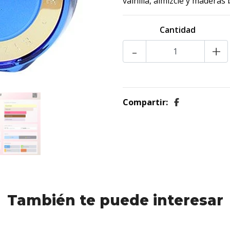
vainilla, almizcle y maderas 
Cantidad
-
+
Compartir:
También te puede interesar