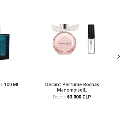
T 100 Ml
Decant Perfume Rochas
P
Mademoisell..
$3.000 CLP
Desde