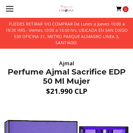
0
PUEDES RETIRAR Y/O COMPRAR De Lunes a Jueves 10:00 a
18:30 HRS.- Viernes 10:00 a 16:00 hrs. UBICADA EN SAN DIEGO
630 OFICINA 31, METRO PARQUE ALMAGRO LINEA 3,
SANTIAGO.
Ajmal
Perfume Ajmal Sacrifice EDP
50 Ml Mujer
$21.990 CLP