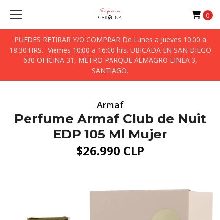
0
PUEDES RETIRAR Y/O COMPRAR De Lunes a Jueves 10:00 a
18:30 HRS.- Viernes 10:00 a 16:00 hrs. UBICADA EN SAN DIEGO
630 OFICINA 31, METRO PARQUE ALMAGRO LINEA 3,
SANTIAGO.
Armaf
Perfume Armaf Club de Nuit
EDP 105 Ml Mujer
$26.990 CLP