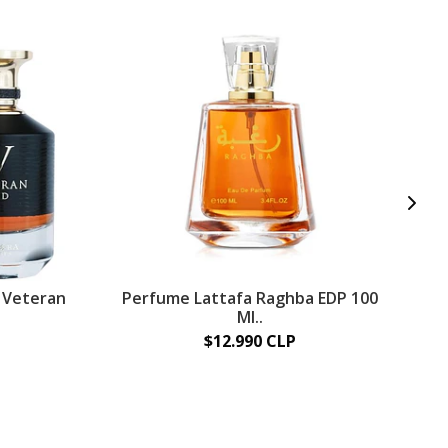
 Veteran
Perfume Lattafa Raghba EDP 100
P
Ml..
$12.990 CLP