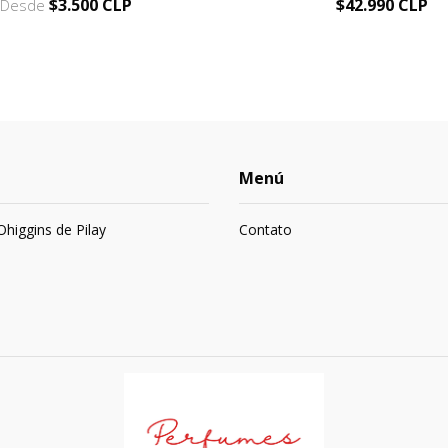
$3.500 CLP
$42.990 CLP
Desde
Menú
 Ohiggins de Pilay
Contato