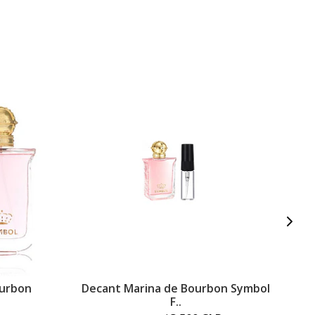
ourbon
Decant Marina de Bourbon Symbol
P
F..