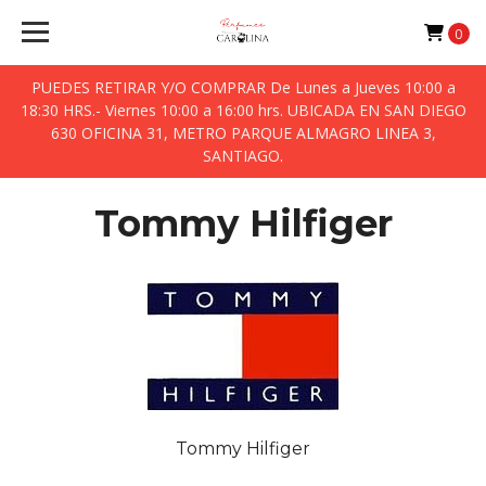
0
PUEDES RETIRAR Y/O COMPRAR De Lunes a Jueves 10:00 a
18:30 HRS.- Viernes 10:00 a 16:00 hrs. UBICADA EN SAN DIEGO
630 OFICINA 31, METRO PARQUE ALMAGRO LINEA 3,
SANTIAGO.
Tommy Hilfiger
Tommy Hilfiger