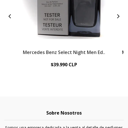
Mercedes Benz Select Night Men Ed..
Me
$39.990 CLP
Sobre Nosotros
Somos una empresa dedicada a la venta al detalle de perfumes