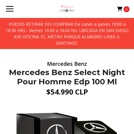
0
PUEDES RETIRAR Y/O COMPRAR De Lunes a Jueves 10:00 a
18:30 HRS.- Viernes 10:00 a 16:00 hrs. UBICADA EN SAN DIEGO
630 OFICINA 31, METRO PARQUE ALMAGRO LINEA 3,
SANTIAGO.
Mercedes Benz
Mercedes Benz Select Night
Pour Homme Edp 100 Ml
$54.990 CLP