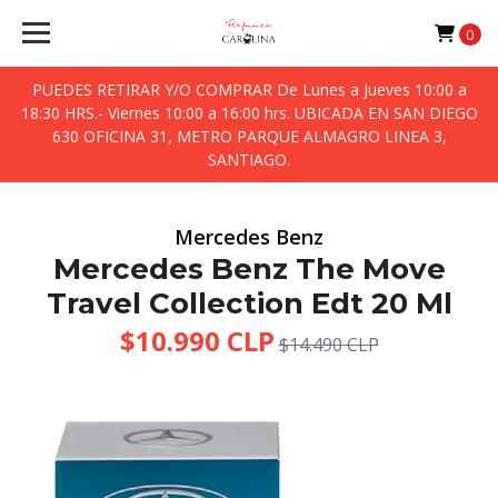
0
PUEDES RETIRAR Y/O COMPRAR De Lunes a Jueves 10:00 a
18:30 HRS.- Viernes 10:00 a 16:00 hrs. UBICADA EN SAN DIEGO
630 OFICINA 31, METRO PARQUE ALMAGRO LINEA 3,
SANTIAGO.
Mercedes Benz
Mercedes Benz The Move
Travel Collection Edt 20 Ml
$10.990 CLP
$14.490 CLP