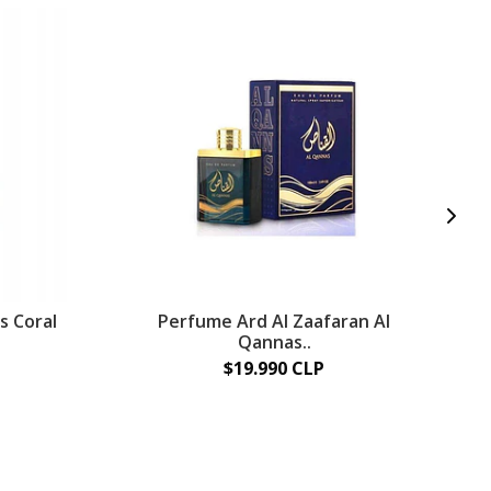
s Coral
Perfume Ard Al Zaafaran Al
R
Qannas..
$19.990 CLP