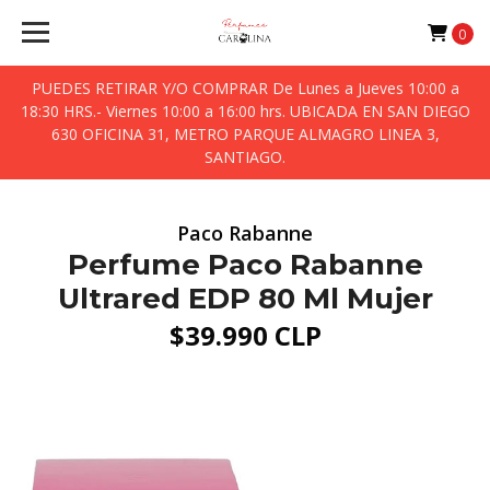
0
PUEDES RETIRAR Y/O COMPRAR De Lunes a Jueves 10:00 a
18:30 HRS.- Viernes 10:00 a 16:00 hrs. UBICADA EN SAN DIEGO
630 OFICINA 31, METRO PARQUE ALMAGRO LINEA 3,
SANTIAGO.
Paco Rabanne
Perfume Paco Rabanne
Ultrared EDP 80 Ml Mujer
$39.990 CLP