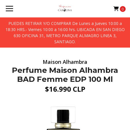
0
PUEDES RETIRAR Y/O COMPRAR De Lunes a Jueves 10:00 a
18:30 HRS.- Viernes 10:00 a 16:00 hrs. UBICADA EN SAN DIEGO
630 OFICINA 31, METRO PARQUE ALMAGRO LINEA 3,
SANTIAGO.
Maison Alhambra
Perfume Maison Alhambra
BAD Femme EDP 100 Ml
$16.990 CLP