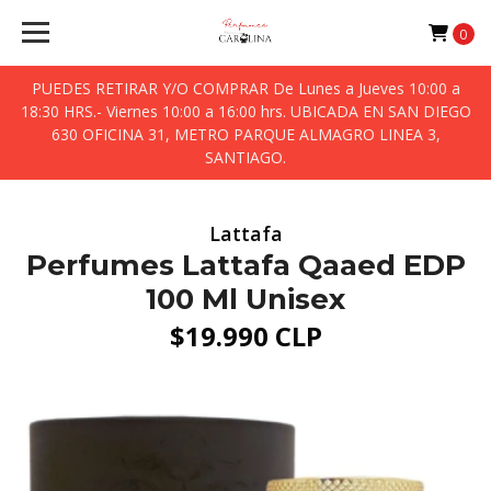
0
PUEDES RETIRAR Y/O COMPRAR De Lunes a Jueves 10:00 a
18:30 HRS.- Viernes 10:00 a 16:00 hrs. UBICADA EN SAN DIEGO
630 OFICINA 31, METRO PARQUE ALMAGRO LINEA 3,
SANTIAGO.
Lattafa
Perfumes Lattafa Qaaed EDP
100 Ml Unisex
$19.990 CLP