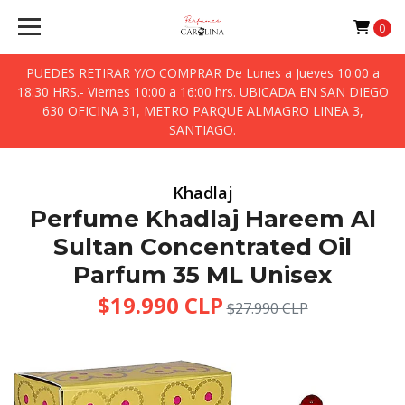
0
PUEDES RETIRAR Y/O COMPRAR De Lunes a Jueves 10:00 a
18:30 HRS.- Viernes 10:00 a 16:00 hrs. UBICADA EN SAN DIEGO
630 OFICINA 31, METRO PARQUE ALMAGRO LINEA 3,
SANTIAGO.
Khadlaj
Perfume Khadlaj Hareem Al
Sultan Concentrated Oil
Parfum 35 ML Unisex
$19.990 CLP
$27.990 CLP